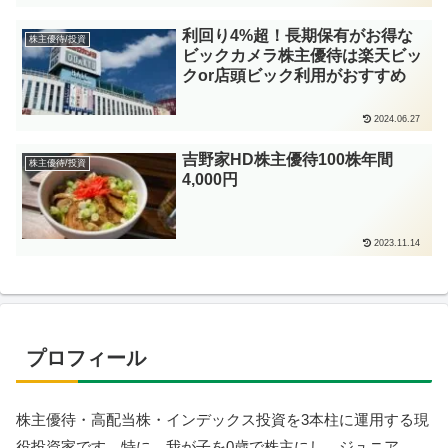
利回り4%超！長期保有がお得な
株主優待/投資
ビックカメラ株主優待は楽天ビッ
クor店頭ビック利用がおすすめ
2024.06.27
吉野家HD株主優待100株年間
株主優待/投資
4,000円
2023.11.14
プロフィール
株主優待・高配当株・インデックス投資を3本柱に運用する現
役投資家です。特に、我が子を0歳で株主にし、ジュニア