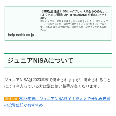
〔SBI証券連携〕 SBI ハイブリッド預金をやめたい...
| よくあるご質問TOP | d NEOBANK 住信SBIネット
銀行
SBI ハイブリッド預金の休止よりお手続きください。SBI ハイブ
リッド預金の休止は、当社WEBサイトよりお手続きいただきま
す。 ※SBI 証券口座開設後、初めて当社へログインされる方は、
先に...
help.netbk.co.jp
ジュニアNISAについて
ジュニアNISAは2023年末で廃止されますが、廃止されること
により今入っている方は逆に使い勝手が良くなります。
2023年末にジュニアNISA終了！成人まで分配再投資
関連記事
の投資信託がおすすめ