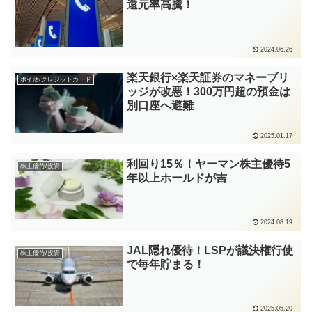
還元率高騰！
2024.06.26
楽天銀行×楽天証券のマネーブリ
ポイ活/クレジットカード
ッジが改悪！300万円超の預金は
別口座へ避難
2025.01.17
利回り15％！ヤーマン株主優待5
株主優待/投資
年以上ホールドが吉
2024.08.19
JAL隠れ優待！LSPが議決権行使
株主優待/投資
で毎年貯まる！
2025.05.20