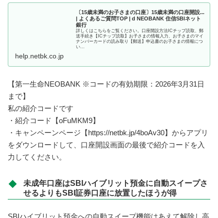
〔15歳未満のお子さまの口座〕15歳未満の口座開設...
| よくあるご質問TOP | d NEOBANK 住信SBIネット
銀行
詳しくはこちらをご覧ください。口座開設方法ICチップ読取、郵
送手続き【ICチップ読取】お子さまの情報入力、お子さまのマイ
ナンバーカードの読み取り【郵送】申込書のお子さまの情報につ
い...
help.netbk.co.jp
【第一生命NEOBANK ※コードの有効期限：2026年3月31日
まで】
私の紹介コードです
・紹介コード【oFuMKM9】
・キャンペーンページ【https://netbk.jp/4boAv30】からアプリ
をダウンロードして、口座開設画面の最後で紹介コードを入
力してください。
未成年口座はSBIハイブリット預金に自動スイープさ
せるよりもSBI証券口座に放置したほうが得
SBIハイブリット預金への自動スイープ機能はあえて解除し高