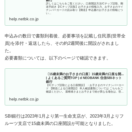
詳しくはこちらをご覧ください。口座開設方法ICチップ読取、郵
送手続き【ICチップ読取】お子さまの情報入力、お子さまのマイ
ナンバーカードの読み取り【郵送】申込書のお子さまの情報につ
い...
help.netbk.co.jp
申込みの数日で書類到着後、必要事項を記載し住民票(世帯全
員)を添付・返送したら、その約2週間後に開設がされまし
た。
必要書類については、以下のページで確認できます。
〔15歳未満のお子さまの口座〕15歳未満の口座を開...
| よくあるご質問TOP | d NEOBANK 住信SBIネット
銀行
【ICチップ読取による口座開設】 ・お子さまのマイナンバーカー
ド 【郵送による口座開設】 本人確認書類については こちらをご
確認ください。 親権者さまとお子さまで姓が異なる場合は、世...
help.netbk.co.jp
SBI銀行は2023年1月より第一生命支店が、2023年3月よりフ
ルーツ支店で15歳未満の口座開設が可能となりました。