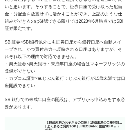
いと思います。そうすることで、証券口座で受け取った配当
金・分配金を放置せずに活かすことができ、上記のような仕
組みができるのは確認できる限りでは2023年6月時点ではSBI
証券限定です。
SBI証券×SBI銀行以外にも証券口座から銀行口座へ自動スイ
ープされ、かつ買付余力へ反映される口座はありますが、そ
れぞれ以下の理由で対応できません。
・楽天証券×楽天銀行：未成年口座の場合はマネーブリッジの
登録ができない
・カブコム証券×auじぶん銀行：じぶん銀行が15歳未満では口
座開設できない
SBI銀行での未成年口座の開設は、アプリから申込みをする必
要があります。
〔15歳未満のお子さまの口座〕15歳未満の口座開設...
| よくあるご質問TOP | d NEOBANK 住信SBIネット
銀行