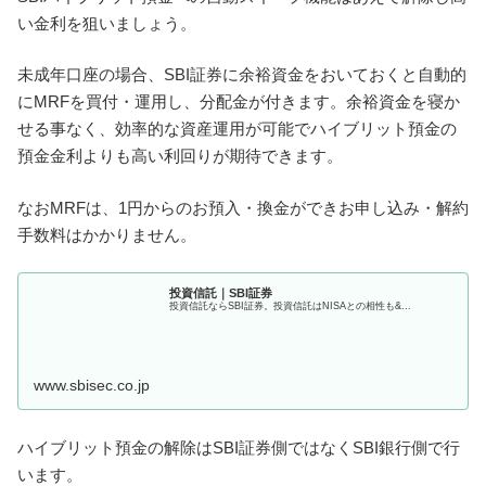
い金利を狙いましょう。
未成年口座の場合、SBI証券に余裕資金をおいておくと自動的
にMRFを買付・運用し、分配金が付きます。余裕資金を寝か
せる事なく、効率的な資産運用が可能でハイブリット預金の
預金金利よりも高い利回りが期待できます。
なおMRFは、1円からのお預入・換金ができお申し込み・解約
手数料はかかりません。
投資信託｜SBI証券
投資信託ならSBI証券。投資信託はNISAとの相性も&...
www.sbisec.co.jp
ハイブリット預金の解除はSBI証券側ではなくSBI銀行側で行
います。